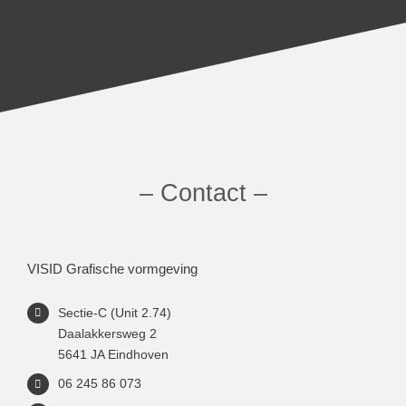
– Contact –
VISID Grafische vormgeving
Sectie-C (Unit 2.74)
Daalakkersweg 2
5641 JA Eindhoven
06 245 86 073